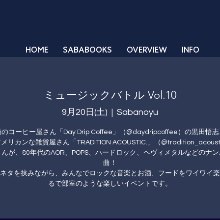
HOME
SABABOOKS
OVERVIEW
INFO
ミュージックバトル Vol.10
9月20日(土)
  |  
Sabanoyu
コーヒー屋さん「Day Drip Coffee」（@daydripcoffee）の黒田
リカンな雑貨屋さん「TRADITION ACOUSTIC.」（@tradition_acous
んが、80年代のAOR、POPS、ハードロック、ヘヴィメタルなどのナ
曲！
ネタを挟みながら、みんなでロックな音楽とお酒、フードをワイワイ楽
るで部室のような楽しいイベントです。