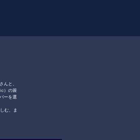
悟志さんと、
tic）の簑
ンバーを選
しむ、ま