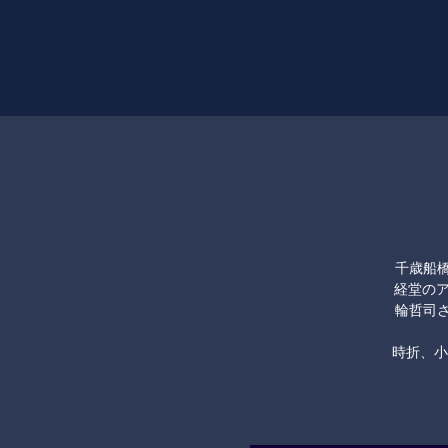
千歳船橋の
経堂のアメ
輪哲司さ
時折、小